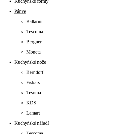
Kuchyňské formy
Pánve
Ballarini
Tescoma
Bergner
Moneta
Kuchyňské nože
Berndorf
Fiskars
Tesoma
KDS
Lamart
Kuchyňské nářadí
Tescoma