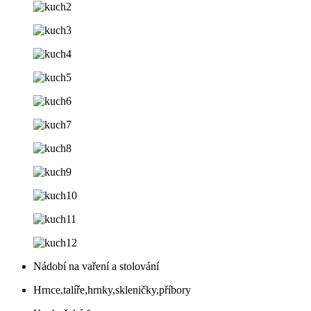
Nádobí na vaření a stolování
Hrnce,talíře,hrnky,skleničky,příbory