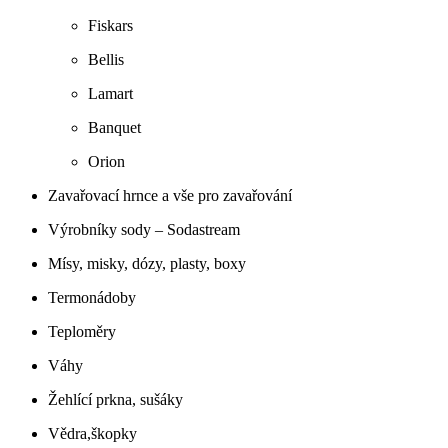
Fiskars
Bellis
Lamart
Banquet
Orion
Zavařovací hrnce a vše pro zavařování
Výrobníky sody – Sodastream
Mísy, misky, dózy, plasty, boxy
Termonádoby
Teploměry
Váhy
Žehlící prkna, sušáky
Vědra,škopky